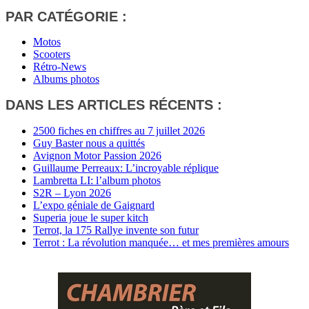
PAR CATÉGORIE :
Motos
Scooters
Rétro-News
Albums photos
DANS LES ARTICLES RÉCENTS :
2500 fiches en chiffres au 7 juillet 2026
Guy Baster nous a quittés
Avignon Motor Passion 2026
Guillaume Perreaux: L’incroyable réplique
Lambretta LI: l’album photos
S2R – Lyon 2026
L’expo géniale de Gaignard
Superia joue le super kitch
Terrot, la 175 Rallye invente son futur
Terrot : La révolution manquée… et mes premières amours