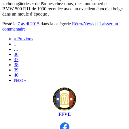
« chocogâteries » de Pâques chez nous, c’est une superbe
BMW 500 R11 de 1930 recoulée avec un excellent chocolat belge
dans un moule d’époque .
Posté le
7 avril 2015
dans la catégorie
Rétro-News
|
|
Laisser un
commentaire
« Previous
1
…
36
37
38
39
40
Next »
FFVE