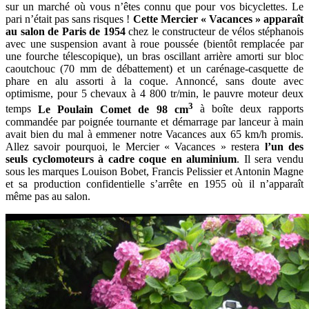
sur un marché où vous n’êtes connu que pour vos bicyclettes. Le
pari n’était pas sans risques !
Cette
Mercier « Vacances » apparaît
au salon de Paris de 1954
chez le constructeur de vélos stéphanois
avec une suspension avant à roue poussée (bientôt remplacée par
une fourche télescopique), un bras oscillant arrière amorti sur bloc
caoutchouc (70 mm de débattement) et un carénage-casquette de
phare en alu assorti à la coque. Annoncé, sans doute avec
optimisme, pour 5 chevaux à 4 800 tr/min, le pauvre moteur deux
3
temps
Le Poulain Comet de 98 cm
à boîte deux rapports
commandée par poignée tournante et démarrage par lanceur à main
avait bien du mal à emmener notre Vacances aux 65 km/h promis.
Allez savoir pourquoi, le Mercier « Vacances » restera
l’un des
seuls cyclomoteurs à cadre coque en aluminium
. Il sera vendu
sous les marques Louison Bobet, Francis Pelissier et Antonin Magne
et sa production confidentielle s’arrête en 1955 où il n’apparaît
même pas au salon.