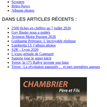
Scooters
Rétro-News
Albums photos
DANS LES ARTICLES RÉCENTS :
2500 fiches en chiffres au 7 juillet 2026
Guy Baster nous a quittés
Avignon Motor Passion 2026
Guillaume Perreaux: L’incroyable réplique
Lambretta LI: l’album photos
S2R – Lyon 2026
L’expo géniale de Gaignard
Superia joue le super kitch
Terrot, la 175 Rallye invente son futur
Terrot : La révolution manquée… et mes premières amours