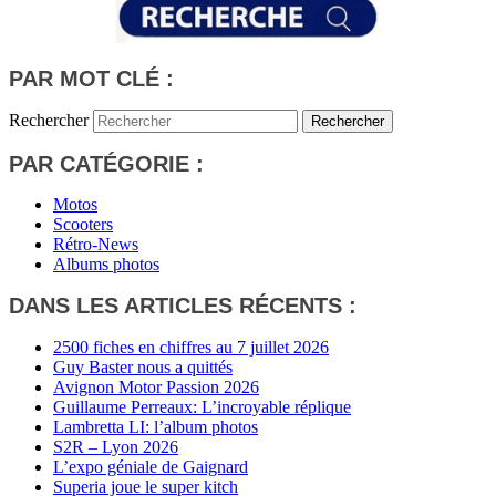
PAR MOT CLÉ :
Rechercher
PAR CATÉGORIE :
Motos
Scooters
Rétro-News
Albums photos
DANS LES ARTICLES RÉCENTS :
2500 fiches en chiffres au 7 juillet 2026
Guy Baster nous a quittés
Avignon Motor Passion 2026
Guillaume Perreaux: L’incroyable réplique
Lambretta LI: l’album photos
S2R – Lyon 2026
L’expo géniale de Gaignard
Superia joue le super kitch