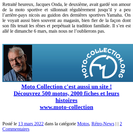
Retraité heureux, Jacques Onda, le deuxième, avait gardé son amour
de la moto sportive et sillonnait régulièrement jusqu’il y a peu
l’arrière-pays nicois au guidon des dernières sportives Yamaha. On
le voyait aussi bien souvent au magasin, bien fier de la façon dont
son fils tenait les rênes et perpétuait la tradition familiale. Il s’en est
allé le dimanche 6 mars, mais nous ne l’oublierons pas.
Moto Collection c'est aussi un site !
Découvrez 500 motos, 2000 fiches et leurs
histoires
www.moto-collection
Posté le
13 mars 2022
dans la catégorie
Motos
,
Rétro-News
|
|
2
Commentaires