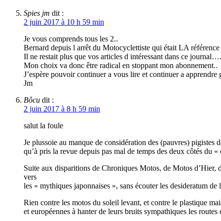
Spies jm
dit :
2 juin 2017 à 10 h 59 min
Je vous comprends tous les 2..
Bernard depuis l arrêt du Motocyclettiste qui était LA référence
Il ne restait plus que vos articles d intéressant dans ce journal…
Mon choix va donc être radical en stoppant mon abonnement..
J’espère pouvoir continuer a vous lire et continuer a apprendre 
Jm
Bôcu
dit :
2 juin 2017 à 8 h 59 min
salut la foule
Je plussoie au manque de considération des (pauvres) pigistes 
qu’à pris la revue depuis pas mal de temps des deux côtés du «
Suite aux disparitions de Chroniques Motos, de Motos d’Hier, du
vers
les « mythiques japonnaises », sans écouter les desideratum de l
Rien contre les motos du soleil levant, et contre le plastique m
et européennes à hanter de leurs bruits sympathiques les routes d