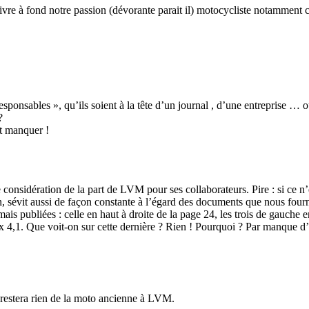
 à fond notre passion (dévorante parait il) motocycliste notamment con
« responsables », qu’ils soient à la tête d’un journal , d’une entreprise
?
it manquer !
onsidération de la part de LVM pour ses collaborateurs. Pire : si ce n
on, sévit aussi de façon constante à l’égard des documents que nous fo
 jamais publiées : celle en haut à droite de la page 24, les trois de gauc
,3 x 4,1. Que voit-on sur cette dernière ? Rien ! Pourquoi ? Par manque 
 restera rien de la moto ancienne à LVM.