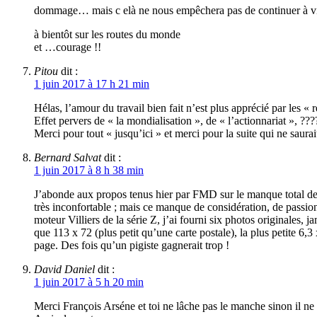
dommage… mais c elà ne nous empêchera pas de continuer à vivre
à bientôt sur les routes du monde
et …courage !!
Pitou
dit :
1 juin 2017 à 17 h 21 min
Hélas, l’amour du travail bien fait n’est plus apprécié par les 
Effet pervers de « la mondialisation », de « l’actionnariat », ???
Merci pour tout « jusqu’ici » et merci pour la suite qui ne saura
Bernard Salvat
dit :
1 juin 2017 à 8 h 38 min
J’abonde aux propos tenus hier par FMD sur le manque total de c
très inconfortable ; mais ce manque de considération, de passi
moteur Villiers de la série Z, j’ai fourni six photos originales,
que 113 x 72 (plus petit qu’une carte postale), la plus petite 6
page. Des fois qu’un pigiste gagnerait trop !
David Daniel
dit :
1 juin 2017 à 5 h 20 min
Merci François Arséne et toi ne lâche pas le manche sinon il ne