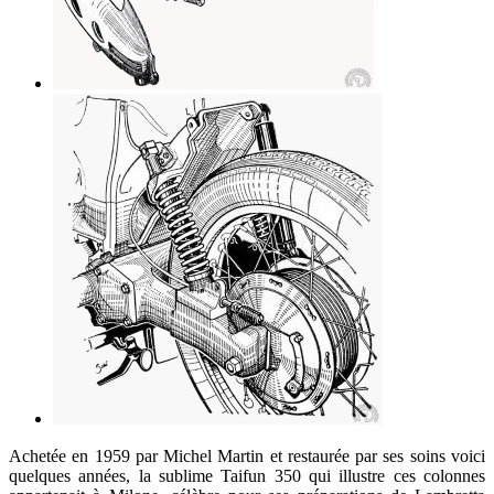
Achetée en 1959 par Michel Martin et restaurée par ses soins voici
quelques années, la sublime Taifun 350 qui illustre ces colonnes