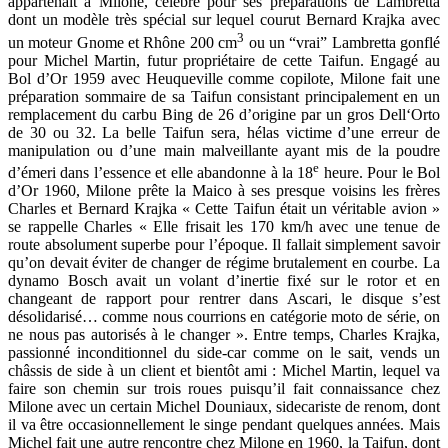
appartenait à Milone, célèbre pour ses préparations de Lambretta
dont un modèle très spécial sur lequel courut Bernard Krajka avec
3
un moteur Gnome et Rhône 200 cm
ou un “vrai” Lambretta gonflé
pour Michel Martin, futur propriétaire de cette Taifun. Engagé au
Bol d’Or 1959 avec Heuqueville comme copilote, Milone fait une
préparation sommaire de sa Taifun consistant principalement en un
remplacement du carbu Bing de 26 d’origine par un gros Dell‘Orto
de 30 ou 32. La belle Taifun sera, hélas victime d’une erreur de
manipulation ou d’une main malveillante ayant mis de la poudre
e
d’émeri dans l’essence et elle abandonne à la 18
heure. Pour le Bol
d’Or 1960, Milone prête la Maico à ses presque voisins les frères
Charles et Bernard Krajka « Cette Taifun était un véritable avion »
se rappelle Charles « Elle frisait les 170 km/h avec une tenue de
route absolument superbe pour l’époque. Il fallait simplement savoir
qu’on devait éviter de changer de régime brutalement en courbe. La
dynamo Bosch avait un volant d’inertie fixé sur le rotor et en
changeant de rapport pour rentrer dans Ascari, le disque s’est
désolidarisé… comme nous courrions en catégorie moto de série, on
ne nous pas autorisés à le changer ». Entre temps, Charles Krajka,
passionné inconditionnel du side-car comme on le sait, vends un
châssis de side à un client et bientôt ami : Michel Martin, lequel va
faire son chemin sur trois roues puisqu’il fait connaissance chez
Milone avec un certain Michel Douniaux, sidecariste de renom, dont
il va être occasionnellement le singe pendant quelques années. Mais
Michel fait une autre rencontre chez Milone en 1960, la Taifun, dont