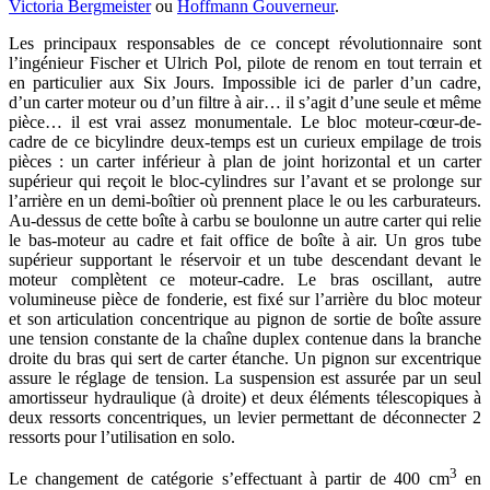
Victoria Bergmeister
ou
Hoffmann Gouverneur
.
Les principaux responsables de ce concept révolutionnaire sont
l’ingénieur Fischer et Ulrich Pol, pilote de renom en tout terrain et
en particulier aux Six Jours. Impossible ici de parler d’un cadre,
d’un carter moteur ou d’un filtre à air… il s’agit d’une seule et même
pièce… il est vrai assez monumentale. Le bloc moteur-cœur-de-
cadre de ce bicylindre deux-temps est un curieux empilage de trois
pièces : un carter inférieur à plan de joint horizontal et un carter
supérieur qui reçoit le bloc-cylindres sur l’avant et se prolonge sur
l’arrière en un demi-boîtier où prennent place le ou les carburateurs.
Au-dessus de cette boîte à carbu se boulonne un autre carter qui relie
le bas-moteur au cadre et fait office de boîte à air. Un gros tube
supérieur supportant le réservoir et un tube descendant devant le
moteur complètent ce moteur-cadre. Le bras oscillant, autre
volumineuse pièce de fonderie, est fixé sur l’arrière du bloc moteur
et son articulation concentrique au pignon de sortie de boîte assure
une tension constante de la chaîne duplex contenue dans la branche
droite du bras qui sert de carter étanche. Un pignon sur excentrique
assure le réglage de tension. La suspension est assurée par un seul
amortisseur hydraulique (à droite) et deux éléments télescopiques à
deux ressorts concentriques, un levier permettant de déconnecter 2
ressorts pour l’utilisation en solo.
3
Le changement de catégorie s’effectuant à partir de 400 cm
en