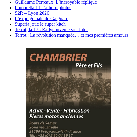
Guillaume Perreaux: L’incroyable réplique
Lambretta LI: l’album photos
S2R – Lyon 2026
L’expo géniale de Gaignard
Superia joue le super kitch
Terrot, la 175 Rallye invente son futur
Terrot : La révolution manquée… et mes premières amours