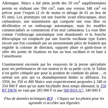
3
Allemagne, Maico a tiré plein profit des 50 cm
supplémentaires
3
3
permis en réalisant une 394 cm
, mais une version 348 cm
est
prévue pour l’export (2 ch de moins et alésage de 61 au lieu de
65 mm). Les prototypes ont une fourche avant télescopique, deux
carburateurs, une transmission qui comporte une roue libre en
décélération et un embrayage automatique, mais les modèles
commercialisés se contenteront d’un seul carburateur. La roue libre
comme l’embrayage automatique sont abandonnés et la fourche
télescopique est remplacée par une fourche oscillante type Earles
encore une fois constituée par un monumentale pièce de fonderie qui
englobe la colonne de direction, supporte phare et garde-boue et
offre des points de fixations en bas au bras oscillant et en haut à
l’amortisseur.
Unanimement encensée par les essayeurs de la presse spécialisée
pour ses performances de son moteur et de sa partie cycle, la Taifun
n’est guère critiquée que pour la position de conduite du pilote… et
surtout son prix qui va dramatiquement limiter sa diffusion. En
1956, les 350 et 400 Maico sont respectivement proposées à 348 et
354 000 F alors qu’un autre bicylindre deux temps allemand, la
350
RT DKW
ne vaut que 285 000 F et une
500 BSA A7
, 340 000 F.
Plus de données techniques
ICI
– Cliquez sur les photos pour les
agrandir et accéder aux légendes