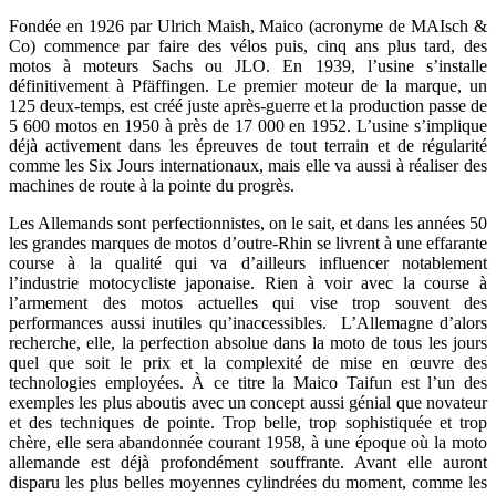
Fondée en 1926 par Ulrich Maish, Maico (acronyme de MAIsch &
Co) commence par faire des vélos puis, cinq ans plus tard, des
motos à moteurs Sachs ou JLO. En 1939, l’usine s’installe
définitivement à Pfäffingen. Le premier moteur de la marque, un
125 deux-temps, est créé juste après-guerre et la production passe de
5 600 motos en 1950 à près de 17 000 en 1952. L’usine s’implique
déjà activement dans les épreuves de tout terrain et de régularité
comme les Six Jours internationaux, mais elle va aussi à réaliser des
machines de route à la pointe du progrès.
Les Allemands sont perfectionnistes, on le sait, et dans les années 50
les grandes marques de motos d’outre-Rhin se livrent à une effarante
course à la qualité qui va d’ailleurs influencer notablement
l’industrie motocycliste japonaise. Rien à voir avec la course à
l’armement des motos actuelles qui vise trop souvent des
performances aussi inutiles qu’inaccessibles. L’Allemagne d’alors
recherche, elle, la perfection absolue dans la moto de tous les jours
quel que soit le prix et la complexité de mise en œuvre des
technologies employées. À ce titre la Maico Taifun est l’un des
exemples les plus aboutis avec un concept aussi génial que novateur
et des techniques de pointe. Trop belle, trop sophistiquée et trop
chère, elle sera abandonnée courant 1958, à une époque où la moto
allemande est déjà profondément souffrante. Avant elle auront
disparu les plus belles moyennes cylindrées du moment, comme les