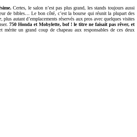
ésime.
Certes, le salon n’est pas plus grand, les stands toujours aussi
ur de bibles… Le bon côté, c’est la bourse qui réunit la plupart des
r
, plus autant d’emplacements réservés aux pros avec quelques visites
nser.
750 Honda et Mobylette, bof ! le titre ne faisait pas rêver, et
oi et mérite un grand coup de chapeau aux responsables de ces deux