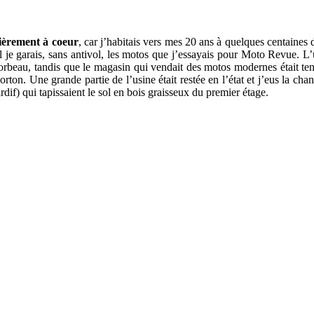
lièrement à coeur
, car j’habitais vers mes 20 ans à quelques centaines 
l je garais, sans antivol, les motos que j’essayais pour Moto Revue. L’
orbeau, tandis que le magasin qui vendait des motos modernes était tenu
Norton. Une grande partie de l’usine était restée en l’état et j’eus la c
dif) qui tapissaient le sol en bois graisseux du premier étage.