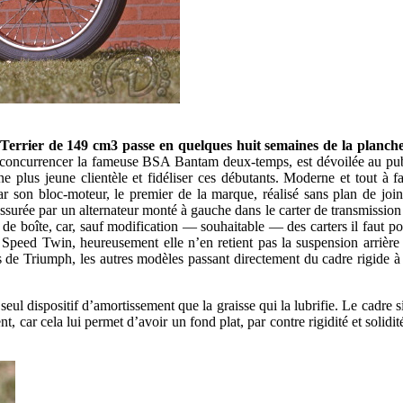
Terrier de 149 cm3 passe en quelques huit semaines de la planche
concurrencer la fameuse BSA Bantam deux-temps, est dévoilée au publ
plus jeune clientèle et fidéliser ces débutants. Moderne et tout à fait
ar son bloc-moteur, le premier de la marque, réalisé sans plan de join
assurée par un alternateur monté à gauche dans le carter de transmission 
e de boîte, car, sauf modification — souhaitable — des carters il faut p
e la Speed Twin, heureusement elle n’en retient pas la suspension arri
s de Triumph, les autres modèles passant directement du cadre rigide à
seul dispositif d’amortissement que la graisse qui la lubrifie. Le cadre s
t, car cela lui permet d’avoir un fond plat, par contre rigidité et solidi