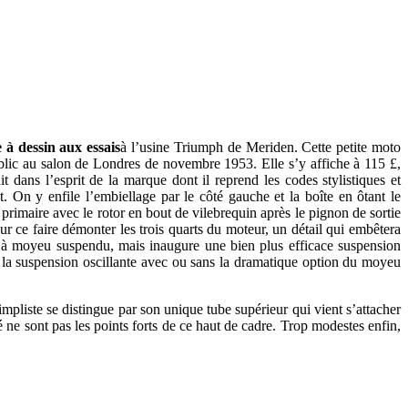
 à dessin aux essais
à l’usine Triumph de Meriden. Cette petite moto
ic au salon de Londres de novembre 1953. Elle s’y affiche à 115 £,
 dans l’esprit de la marque dont il reprend les codes stylistiques et
t. On y enfile l’embiellage par le côté gauche et la boîte en ôtant le
primaire avec le rotor en bout de vilebrequin après le pignon de sortie
our ce faire démonter les trois quarts du moteur, un détail qui embêtera
ère à moyeu suspendu, mais inaugure une bien plus efficace suspension
 la suspension oscillante avec ou sans la dramatique option du moyeu
impliste se distingue par son unique tube supérieur qui vient s’attacher
té ne sont pas les points forts de ce haut de cadre. Trop modestes enfin,