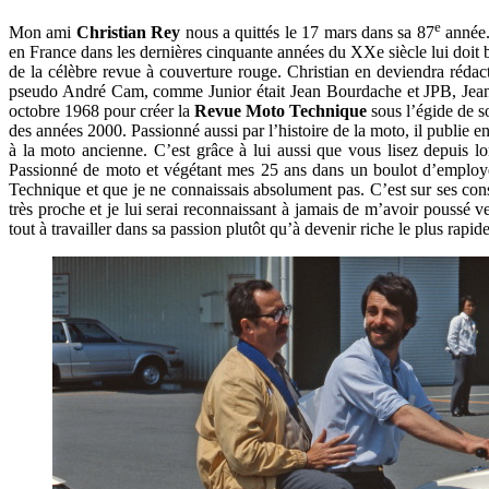
e
Mon ami
Christian Rey
nous a quittés le 17 mars dans sa 87
année. 
en France dans les dernières cinquante années du XXe siècle lui doit
de la célèbre revue à couverture rouge. Christian en deviendra rédacte
pseudo André Cam, comme Junior était Jean Bourdache et JPB, Jean-Pi
octobre 1968 pour créer la
Revue Moto Technique
sous l’égide de 
des années 2000. Passionné aussi par l’histoire de la moto, il publie
à la moto ancienne. C’est grâce à lui aussi que vous lisez depuis 
Passionné de moto et végétant mes 25 ans dans un boulot d’employé pa
Technique et que je ne connaissais absolument pas. C’est sur ses con
très proche et je lui serai reconnaissant à jamais de m’avoir poussé 
tout à travailler dans sa passion plutôt qu’à devenir riche le plus rapid