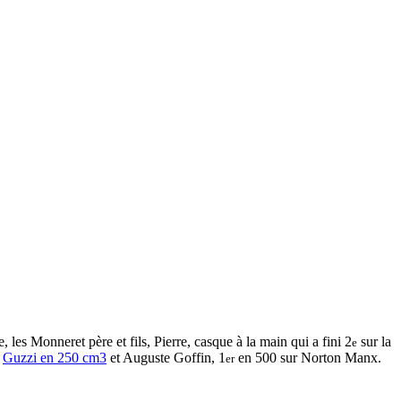
 les Monneret père et fils, Pierre, casque à la main qui a fini 2
sur la
e
r
Guzzi en 250 cm3
et Auguste Goffin, 1
en 500 sur Norton Manx.
er