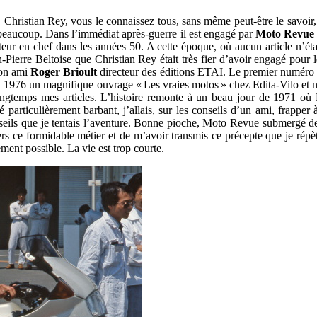
Christian Rey, vous le connaissez tous, sans même peut-être le savoir, c
 beaucoup. Dans l’immédiat après-guerre il est engagé par
Moto Revue
ur en chef dans les années 50. A cette époque, où aucun article n’était 
erre Beltoise que Christian Rey était très fier d’avoir engagé pour 
son ami
Roger Brioult
directeur des éditions ETAI. Le premier numéro par
 en 1976 un magnifique ouvrage « Les vraies motos » chez Edita-Vilo et
longtemps mes articles. L’histoire remonte à un beau jour de 1971 o
rticulièrement barbant, j’allais, sur les conseils d’un ami, frapper 
seils que je tentais l’aventure. Bonne pioche, Moto Revue submergé de
vers ce formidable métier et de m’avoir transmis ce précepte que je rép
ement possible. La vie est trop courte.