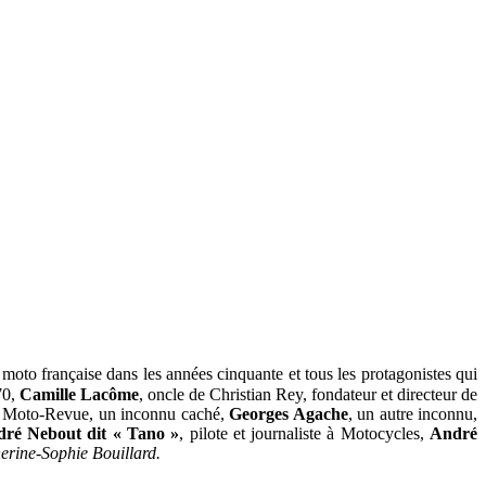
moto française dans les années cinquante et tous les protagonistes qui
70,
Camille Lacôme
, oncle de Christian Rey, fondateur et directeur de
de Moto-Revue, un inconnu caché,
Georges Agache
, un autre inconnu,
ré Nebout dit « Tano »
, pilote et journaliste à Motocycles,
André
herine-Sophie Bouillard.