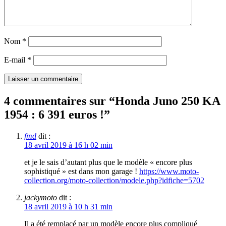
Nom
*
E-mail
*
4 commentaires sur “
Honda Juno 250 KA
1954 : 6 391 euros !
”
fmd
dit :
18 avril 2019 à 16 h 02 min
et je le sais d’autant plus que le modèle « encore plus
sophistiqué » est dans mon garage !
https://www.moto-
collection.org/moto-collection/modele.php?idfiche=5702
jackymoto
dit :
18 avril 2019 à 10 h 31 min
Il a été remplacé par un modèle encore plus compliqué