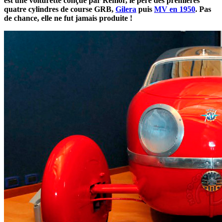
est une voiturette conçue par Remor, le père des premières
quatre cylindres de course GRB,
Gilera
puis
MV en 1950
.
Pas
de chance, elle ne fut jamais produite !