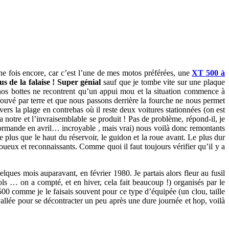
ne fois encore, car c’est l’une de mes motos préférées, une
XT 500 à
s de la falaise ! Super génial
sauf que je tombe vite sur une plaque
nos bottes ne recontrent qu’un appui mou et la situation commence à
ouvé par terre et que nous passons derrière la fourche ne nous permet
rs la plage en contrebas où il reste deux voitures stationnées (on est
 notre et l’invraisemblable se produit ! Pas de problème, répond-il, je
 normande en avril… incroyable , mais vrai) nous voilà donc remontants
plus que le haut du réservoir, le guidon et la roue avant. Le plus dur
boueux et reconnaissants. Comme quoi il faut toujours vérifier qu’il y a
elques mois auparavant, en février 1980. Je partais alors fleur au fusil
cols … on a compté, et en hiver, cela fait beaucoup !) organisés par le
500 comme je le faisais souvent pour ce type d’équipée (un clou, taille
allée pour se décontracter un peu après une dure journée et hop, voilà