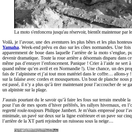
La moto s'enfoncera jusqu'au réservoir, bientôt maintenue par le
Voilà, je l’avoue, une des aventures les plus bêtes et les plus hont
Yamaha
. Week-end prévu en duo sur les côtes normandes. Une fois
apparemment de boue dans laquelle l’arrière de la moto s’englue, p
devenir dramatique. Toute la roue arrière a désormais disparu dans c
même pas d’enrayer l’enfoncement. Panique ! Crier à l’aide ne sert à 
quand même qu’en avril et en Normandie !). Une chance, un des propriét
fais de l’alpinisme et j’ai tout mon matériel dans le coffre… allons-
sur la falaise avec cordes et mousquetons. Un bout de planche nous pe
est passé, il n’y a plus qu’à tirer maintenant pour l’accoucher de se g
un alpiniste sur la plage.
J’aurais pourtant du le savoir qu’à faire les fous sur terrain meuble l
pour l’un de mes sports d’hiver préférés, les rallyes hivernaux, en l’
regretté roule-toujours Philippe Jambert. Je m’étais empressé pour l’a
minimale, un pavé sur deux sur la ligne extérieure et un pave sur cin
l’arrière de la XT parti rejoindre un ruisseau sous la neige…