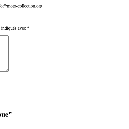
info@moto-collection.org
t indiqués avec
*
oue
”