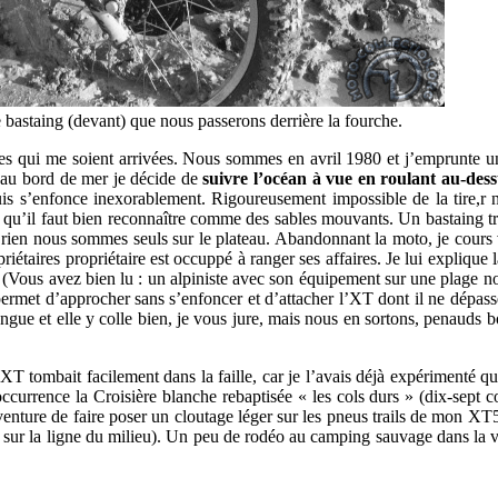
 bastaing (devant) que nous passerons derrière la fourche.
euses qui me soient arrivées. Nous sommes en avril 1980 et j’emprunte u
 au bord de mer je décide de
suivre l’océan à vue en roulant au-dessu
uis s’enfonce inexorablement. Rigoureusement impossible de la tire,r 
e qu’il faut bien reconnaître comme des sables mouvants. Un bastaing tr
rien nous sommes seuls sur le plateau. Abandonnant la moto, je cours ve
aires propriétaire est occuppé à ranger ses affaires. Je lui explique la
y ! (Vous avez bien lu : un alpiniste avec son équipement sur une plage
rmet d’approcher sans s’enfoncer et d’attacher l’XT dont il ne dépasse 
angue et elle y colle bien, je vous jure, mais nous en sortons, penauds 
a XT tombait facilement dans la faille, car je l’avais déjà expérimenté qu
occurrence la Croisière blanche rebaptisée « les cols durs » (dix-sept 
venture de faire poser un cloutage léger sur les pneus trails de mon XT
q sur la ligne du milieu). Un peu de rodéo au camping sauvage dans la v