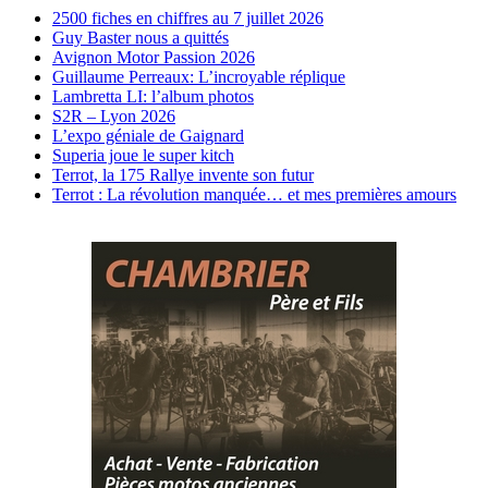
2500 fiches en chiffres au 7 juillet 2026
Guy Baster nous a quittés
Avignon Motor Passion 2026
Guillaume Perreaux: L’incroyable réplique
Lambretta LI: l’album photos
S2R – Lyon 2026
L’expo géniale de Gaignard
Superia joue le super kitch
Terrot, la 175 Rallye invente son futur
Terrot : La révolution manquée… et mes premières amours