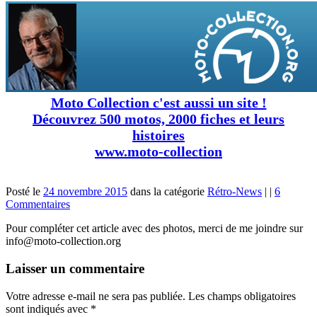
Moto Collection c'est aussi un site !
Découvrez 500 motos, 2000 fiches et leurs
histoires
www.moto-collection
Posté le
24 novembre 2015
dans la catégorie
Rétro-News
|
|
6
Commentaires
Pour compléter cet article avec des photos, merci de me joindre sur
info@moto-collection.org
Laisser un commentaire
Votre adresse e-mail ne sera pas publiée.
Les champs obligatoires
sont indiqués avec
*