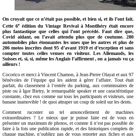
On croyait que ce n’était pas possible, et bien si, et ils l’ont fait.
e
Cette 6
édition du Vintage Revival à Montlhéry était encore
plus fantastique que celles qui l’ont précédé. Faut dire que,
Covid aidant, on l’avait attendu plus que de coutume. 280
automobiles plus étonnantes les unes que les autres et plus de
206 motos inscrites dont 95 d’avant 1919 et d’exception et sans
compter toutes celles venues en visiteur. Les Allemands, les
Suisses et, si, si, même les Anglais l’affirment , on a jamais vu ça
ailleurs !
Cocorico et merci à Vincent Chamon, à Jean-Pierre Olayat et aux 97
bénévoles de l’équipe qui les aident à gérer l’affaire. Tout était
parfait, du classement à l’entrée du parking, aux commissaires de
piste ou à Igor Bietry, le remarquable speaker et une caractéristique
constante, chez eux comme sur tous les participants et visiteurs, une
banane inamovible ! de quoi attraper un coup de soleil sur les dents.
Comment raconter un tel amoncellement de machines
extraordinaires ? Le mieux que je puisse faire est de vous en
présenter un maximum de photos, et comme il n’est pas possible de
faire à la fois une publication rapide, et des historiques complets de
chaque machine, n’oubliez pas de vous reporter aux fiches et aux