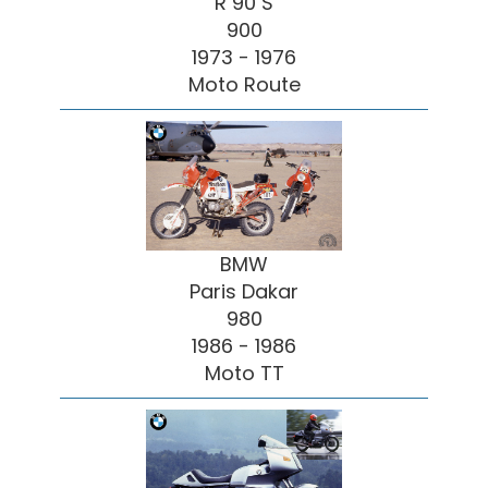
R 90 S
900
1973 - 1976
Moto Route
BMW
Paris Dakar
980
1986 - 1986
Moto TT