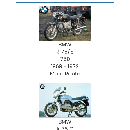
BMW
R 75/5
750
1969 - 1972
Moto Route
BMW
K 75 C