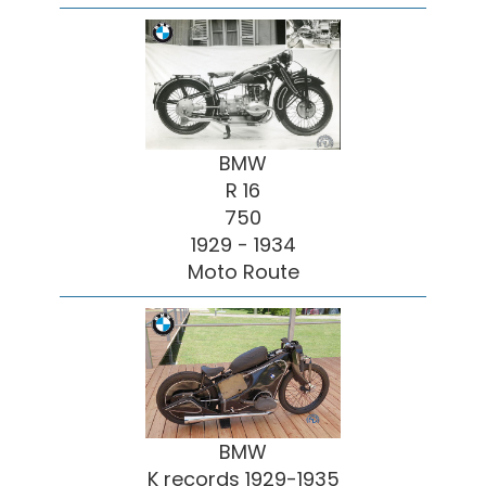
BMW
R 16
750
1929 - 1934
Moto Route
BMW
K records 1929-1935