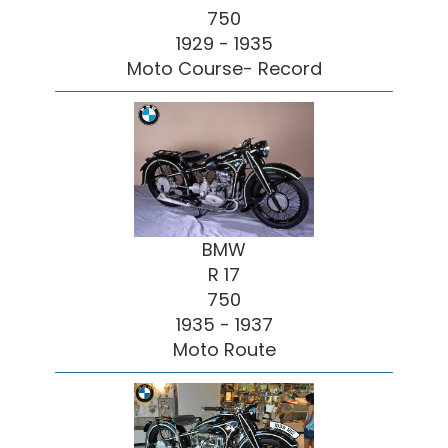
750
1929 - 1935
Moto Course- Record
BMW
R 17
750
1935 - 1937
Moto Route