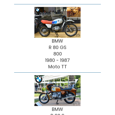
BMW
R 80 GS
800
1980 - 1987
Moto TT
BMW