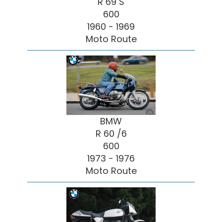
R 69 S
600
1960 - 1969
Moto Route
BMW
R 60 /6
600
1973 - 1976
Moto Route