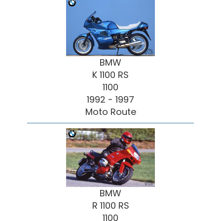
BMW
K 1100 RS
1100
1992 - 1997
Moto Route
BMW
R 1100 RS
1100