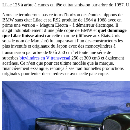
Lilac 125 à arbre à cames en tête et transmission par arbre de 1957. Un
Nous ne terminerons pas ce tour d’horizon des émules nippons de
BMW sans citer Lilac et sa R92 produite de 1964 à 1968 avec en
prime une version « Magum Electra » à démarreur électrique. Il
s’agit indubitablement d’une pâle copie de BMW et
quel dommage
que Lilac finisse ainsi
car cette marque (diffusée aux États-Unis
sous le nom de Marusho) fut auparavant l’un des constructeurs les
plus inventifs et originaux du Japon avec des monocylindres à
3
transmission par arbre de 90 à 250 cm
et toute une série de
superbes
bicylindres en V transversal
250 et 300 cm3 et également
acatènes. Ce n’est que pour cet ultime modèle que la marque,
financièrement exsangue, renonça à ses traditionnelles productions
originales pour tenter de se redresser avec cette pâle copie.