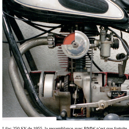
Lilac 250 SY de 1955, la ressemblance avec BMW n’est que fortuite. T