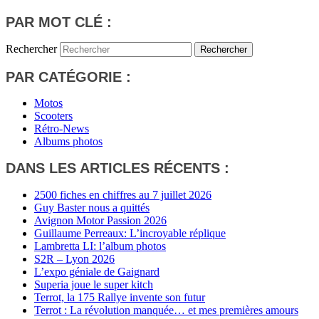
PAR MOT CLÉ :
Rechercher
PAR CATÉGORIE :
Motos
Scooters
Rétro-News
Albums photos
DANS LES ARTICLES RÉCENTS :
2500 fiches en chiffres au 7 juillet 2026
Guy Baster nous a quittés
Avignon Motor Passion 2026
Guillaume Perreaux: L’incroyable réplique
Lambretta LI: l’album photos
S2R – Lyon 2026
L’expo géniale de Gaignard
Superia joue le super kitch
Terrot, la 175 Rallye invente son futur
Terrot : La révolution manquée… et mes premières amours