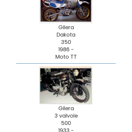
Gilera
Dakota
350
1986 -
Moto TT
Gilera
3 valvole
500
1933 -