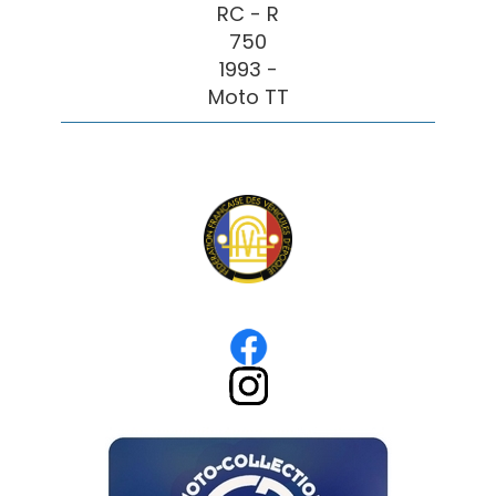
RC - R
750
1993 -
Moto TT