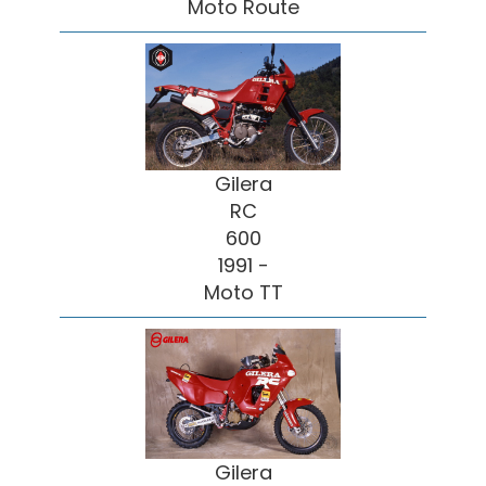
Moto Route
Gilera
RC
600
1991 -
Moto TT
Gilera