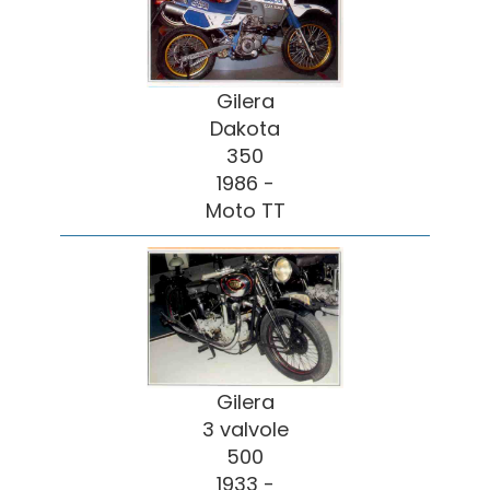
Gilera
Dakota
350
1986 -
Moto TT
Gilera
3 valvole
500
1933 -