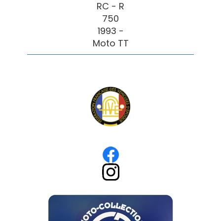
RC - R
750
1993 -
Moto TT