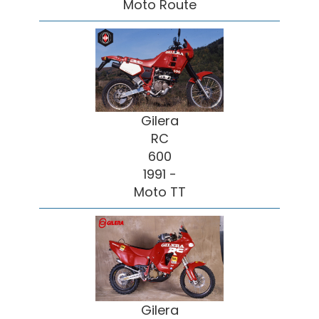
Moto Route
Gilera
RC
600
1991 -
Moto TT
Gilera