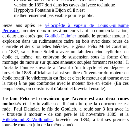
version de 1897 dort dans les caves du lycée technique
Hyppolyte Fontaine à Dijon où il n'est
malheureusement pas visible pour le public.
Seize ans après le
vélocipède à vapeur de Louis-Guillaume
Perreaux
, premier deux roues à moteur visant la commercialisation,
et deux ans après que
Gottlieb Daimler
installe le premier moteur à
explosion dans un rudimentaire cadre en bois avec deux roues de
charrette et deux roulettes latérales, le génial Félix Millet construit,
en 1887, sa « Roue Soleil » avec un fabuleux cinq cylindres en
étoile et, même, un embryon de suspension sous la forme d’un
montage du moteur sur quinze anneaux souples formant ressorts ! Il
l’installe l’année suivante à l’avant d’un tricycle et en dépose le
brevet fin 1888 officialisant ainsi son titre d’inventeur du moteur en
étoile rotatif (le vilebrequin est fixe et c’est le moteur qui tourne avec
la roue) à ne pas confondre avec le moteur fixe en étoile. (En ces
temps bénis, on construisait d’abord et brevetait ensuite).
Le bon Félix est convaincu que l’avenir est aux deux roues
motorisés
et il y travaille sec. Il faut dire que la concurrence est
rude. Paul Daimler, le fils de Gottlieb, a roulé sur 3 km avec la
« brouette à moteur » de son père le 10 novembre 1885, et la
Hilldebrand & Wolfmuller
, brevetée en 1894, a fait ses premiers
tours de roue en juin de la même année.