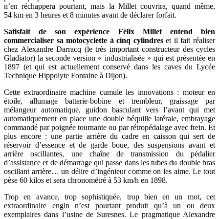
n’en réchappera pourtant, mais la Millet couvrira, quand même,
54 km en 3 heures et 8 minutes avant de déclarer forfait.
Satisfait de son expérience Félix Millet entend bien
commercialiser sa motocyclette à cinq cylindres
et il fait réaliser
chez Alexandre Darracq (le très important constructeur des cycles
Gladiator) la seconde version « industrialisée » qui est présentée en
1897 (et qui est actuellement conservé dans les caves du Lycée
Technique Hippolyte Fontaine à Dijon).
Cette extraordinaire machine cumule les innovations : moteur en
étoile, allumage batterie-bobine et trembleur, graissage par
mélangeur automatique, guidon basculant vers l’avant qui met
automatiquement en place une double béquille latérale, embrayage
commandé par poignée tournante ou par rétropédalage avec frein. Et
plus encore : une partie arrière du cadre en caisson qui sert de
réservoir d’essence et de garde boue, des suspensions avant et
arrière oscillantes, une chaîne de transmission du pédalier
d’assistance et de démarrage qui passe dans les tubes du double bras
oscillant arrière… un délire d’ingénieur comme on les aime. Le tout
pèse 60 kilos et sera chronométré à 53 km/h en 1898.
Trop en avance, trop sophistiquée, trop bien en un mot, cet
extraordinaire engin n’est pourtant produit qu’à un ou deux
exemplaires dans l’usine de Suresnes. Le pragmatique Alexandre