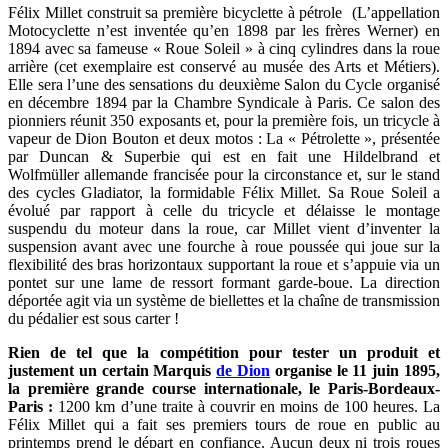
Félix Millet construit sa première bicyclette à pétrole (L’appellation
Motocyclette n’est inventée qu’en 1898 par les frères Werner) en
1894 avec sa fameuse « Roue Soleil » à cinq cylindres dans la roue
arrière (cet exemplaire est conservé au musée des Arts et Métiers).
Elle sera l’une des sensations du deuxième Salon du Cycle organisé
en décembre 1894 par la Chambre Syndicale à Paris. Ce salon des
pionniers réunit 350 exposants et, pour la première fois, un tricycle à
vapeur de Dion Bouton et deux motos : La « Pétrolette », présentée
par Duncan & Superbie qui est en fait une Hildelbrand et
Wolfmüller allemande francisée pour la circonstance et, sur le stand
des cycles Gladiator, la formidable Félix Millet. Sa Roue Soleil a
évolué par rapport à celle du tricycle et délaisse le montage
suspendu du moteur dans la roue, car Millet vient d’inventer la
suspension avant avec une fourche à roue poussée qui joue sur la
flexibilité des bras horizontaux supportant la roue et s’appuie via un
pontet sur une lame de ressort formant garde-boue. La direction
déportée agit via un système de biellettes et la chaîne de transmission
du pédalier est sous carter !
Rien de tel que la compétition pour tester un produit et
justement un certain Marquis
de Dion
organise le 11 juin 1895,
la première grande course internationale, le Paris-Bordeaux-
Paris :
1200 km d’une traite à couvrir en moins de 100 heures. La
Félix Millet qui a fait ses premiers tours de roue en public au
printemps prend le départ en confiance. Aucun deux ni trois roues