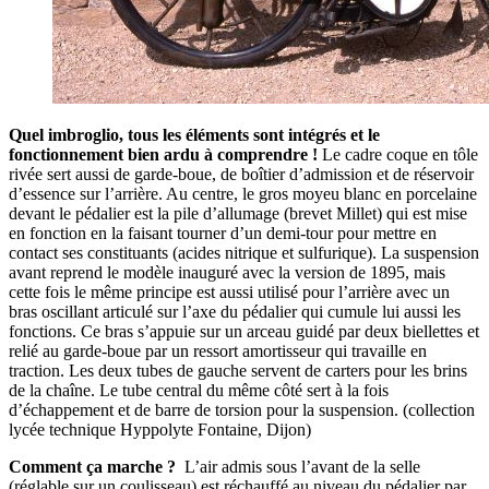
Quel imbroglio, t
ous les éléments sont intégrés et le
fonctionnement bien ardu à comprendre !
Le cadre coque en tôle
rivée sert aussi de garde-boue, de boîtier d’admission et de réservoir
d’essence sur l’arrière. Au centre, le gros moyeu blanc en porcelaine
devant le pédalier est la pile d’allumage (brevet Millet) qui est mise
en fonction en la faisant tourner d’un demi-tour pour mettre en
contact ses constituants (acides nitrique et sulfurique). La suspension
avant reprend le modèle inauguré avec la version de 1895, mais
cette fois le même principe est aussi utilisé pour l’arrière avec un
bras oscillant articulé sur l’axe du pédalier qui cumule lui aussi les
fonctions. Ce bras s’appuie sur un arceau guidé par deux biellettes et
relié au garde-boue par un ressort amortisseur qui travaille en
traction. Les deux tubes de gauche servent de carters pour les brins
de la chaîne. Le tube central du même côté sert à la fois
d’échappement et de barre de torsion pour la suspension. (collection
lycée technique Hyppolyte Fontaine, Dijon)
Comment ça marche ?
L’air admis sous l’avant de la selle
(réglable sur un coulisseau) est réchauffé au niveau du pédalier par