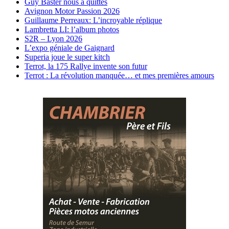
Guy Baster nous a quittés
Avignon Motor Passion 2026
Guillaume Perreaux: L’incroyable réplique
Lambretta LI: l’album photos
S2R – Lyon 2026
L’expo géniale de Gaignard
Superia joue le super kitch
Terrot, la 175 Rallye invente son futur
Terrot : La révolution manquée… et mes premières amours