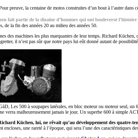
 Pour preuve, la centaine de motos construites d’un bout à l’autre dans ce
n fait partie de la dizaine d’hommes qui ont bouleversé l’histoire
 de la fin des années 20 au milieu des années 50.
nes des machines les plus marquantes de leur temps. Richard Küchen, q
egretter, il n’est pas sûr que notre pays lui eût donné autant de possibilit
D, Les 500 à soupapes latérales, en bloc moteur ou moteur seul, un 6
p, ne verra malheureusement jamais le jour. Un superbe 600 à simple A
Richard Küchen, lui, ne rêvait qu’au développement des quatre-te
t encloses, une rareté à l’époque, qui sera l’une des caractéristiques d