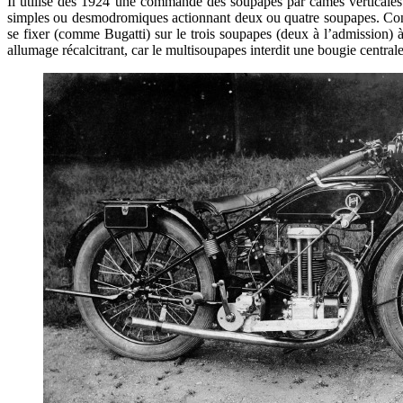
Il utilise dès 1924 une commande des soupapes par cames verticales 
simples ou desmodromiques actionnant deux ou quatre soupapes. Consc
se fixer (comme Bugatti) sur le trois soupapes (deux à l’admission
allumage récalcitrant, car le multisoupapes interdit une bougie centra