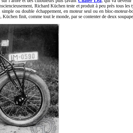
sur l’arbre et des culbuteurs puis (avant
Chater Lea
, qui va devenir
iencieusement, Richard Küchen teste et produit à peu près tous les ty
) à simple ou double échappement, en moteur seul ou en bloc-moteur-bo
le, Küchen finit, comme tout le monde, par se contenter de deux soupape