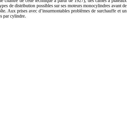
 le chantre de cette technique à partir de 1927), des cames à plateaux
pes de distribution possibles sur ses moteurs monocylindres avant de
îte. Aux prises avec d’insurmontables problèmes de surchauffe et un
s par cylindre.