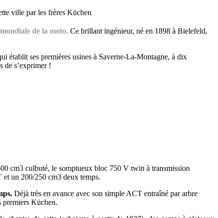
tte ville par les frères Küchen
 mondiale de la moto.
Ce brillant ingénieur, né en 1898 à Bielefeld,
ui établit ses premières usines à Saverne-La-Montagne, à dix
és de s’exprimer !
00 cm3 culbuté, le somptueux bloc 750 V twin à transmission
CT et un 200/250 cm3 deux temps.
mps.
Déjà très en avance avec son simple ACT entraîné par arbre
es premiers Küchen.