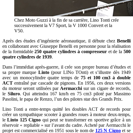
Chez Moto Guzzi à la fin de sa carrière, Lino Tonti crée
successivement la V7 Sport, la V 1000 Convert et la
V50.
Après des études d’ingénierie aéronautique, il débute chez
Benelli
en collaborant avec Giuseppe Benelli en personne pour la réalisation
de la formidable
250 quatre cylindres à compresseur
et de la
500
quatre cylindres de 1939
.
Dans l’immédiat après-guerre, il crée son propre bureau d’études et
sa propre marque
Linto
(pour LINo TOnti) et s’illustre dès 1949
avec un monocylindre quatre temps de
75 et 100 cm3 à double
ACT
entraîné par cascade de pignons. En 1956, ces deux versions
du moteur seront utilisées par
Aermacchi
sur un cigare de records,
le
Siluro
. Qui atteindra 167 km/h en 75 cm3 piloté par Massimo
Pasolini, le papa de Renzo, l’un des pilotes star des Grands Prix.
Lino Tonti a entre-temps quitté les doubles ACT de records pour
créer un sympathique scooter à grandes roues à moteur deux-temps,
le
Linto 125 Cigno
qui peut se transformer en sportive grâce à un
réservoir « repliable » sur l’avant du cadre. Acheté par Aermacchi le
projet est commercialisé en 1951 sous le nom de
125 N Cigno
et se