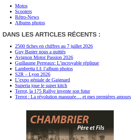
Motos
Scooters
Rétro-News
Albums photos
DANS LES ARTICLES RÉCENTS :
2500 fiches en chiffres au 7 juillet 2026
Guy Baster nous a quittés
Avignon Motor Passion 2026
Guillaume Perreaux: L’incroyable réplique
Lambretta LI: l’album photos
S2R – Lyon 2026
L’expo géniale de Gaignard
Superia joue le super kitch
Terrot, la 175 Rallye invente son futur
Terrot : La révolution manquée… et mes premières amours