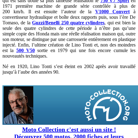
qui est sans doute sa plus fameuse réalisation le
750 V7 Sport
en
1971 première machine de grande série contrôlée à plus de
200 km/h. Il est ensuite l’auteur de la
V1000 Convert
à
convertisseur hydraulique et boîte deux rapports puis, sous l’ère De
Tomaso, de la
Guzzi/Benelli 250 quatre cylindres
, qui est bien la
seule des quatre cylindres de cette période à n’être pas qu’une
simple copie des Honda mais une réelle réalisation maison qui, outre
son moteur, se distingue par une carrosserie entièrement en plastique
injecté. Enfin, l’ultime création de Lino Tonti et, non des moindres
est la
500 V50
sortie en 1979 qui une fois encore cumule les
nouveautés techniques.
Né en 1920, Lino Tonti s’est éteint en 2002 après avoir travaillé
jusqu’à l’aube des années 90.
Moto Collection c'est aussi un site !
Découvrez 500 motos, 2000 fiches et leurs