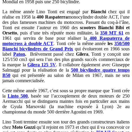
Mondial en 1958 puis une 250 bicylindre.
La même année Lino Tonti est engagé par
Bianchi
chez qui il
réalise en 1958 la
400 Raspaterra
monocylindre double ACT, l’une
des plus fameuses machines du motocross. Passant du coq-à-l’âne,
Tonti est ensuite l’auteur en 1960 des
scooters Bianchi Bibi et
Orsetto
, puis d’une très réputée moto militaire, la
350 MT 61
en
1961 qui servira de base pour réaliser la
400 Raspaterra de
motocross à double ACT
. Tonti crée la même année
les
350/500
Bianchi bicylindres de Grand Prix
qui évolueront en 1966 sous
label
Paton
.
Brièvement passé chez
Gilera
, Tonti y conçoit une
125/150 cm3 qui sera l’un des plus grands succès commerciaux de
la marque la
Gilera 125 5V
. Il collabore également avec Giuseppe
Salmaggi pour la réalisation de la
500 bicylindre quatre temps
B50
qui est présentée au salon de Milan en 1967, mais ne sera
jamais commercialisée.
Cette même année 1967, c’est sous sa propre marque que Tonti crée
la
Linto 500
, basée sur l’accouplement de deux moteurs de 250
Aermacchi qui se distinguera maintes fois en particulier aux mains
de Gyula Marsovski (la machine exposée à Lyon) 2e au
championnat du monde 500 derrière Agostini en 1969.
Lino Tonti termine ensuite son tour des grands constructeurs italiens
chez
Moto Guzzi
qu’il rejoint en 1973 et chez qui il va concevoir ce