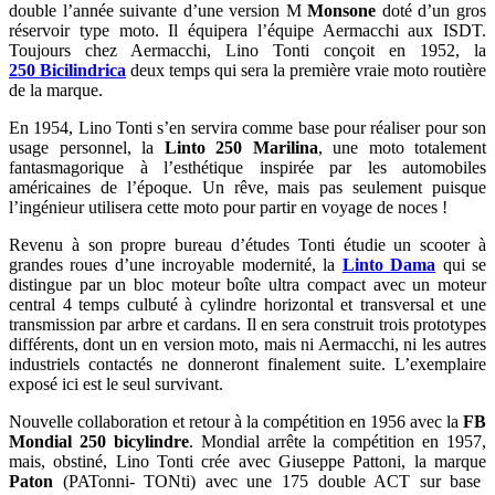
double l’année suivante d’une version M
Monsone
doté d’un gros
réservoir type moto. Il équipera l’équipe Aermacchi aux ISDT.
Toujours chez Aermacchi, Lino Tonti conçoit en 1952, la
250 Bicilindrica
deux temps qui sera la première vraie moto routière
de la marque.
En 1954, Lino Tonti s’en servira comme base pour réaliser pour son
usage personnel, la
Linto 250 Marilina
, une moto totalement
fantasmagorique à l’esthétique inspirée par les automobiles
américaines de l’époque. Un rêve, mais pas seulement puisque
l’ingénieur utilisera cette moto pour partir en voyage de noces !
Revenu à son propre bureau d’études Tonti étudie un scooter à
grandes roues d’une incroyable modernité, la
Linto Dama
qui se
distingue par un bloc moteur boîte ultra compact avec un moteur
central 4 temps culbuté à cylindre horizontal et transversal et une
transmission par arbre et cardans. Il en sera construit trois prototypes
différents, dont un en version moto, mais ni Aermacchi, ni les autres
industriels contactés ne donneront finalement suite. L’exemplaire
exposé ici est le seul survivant.
Nouvelle collaboration et retour à la compétition en 1956 avec la
FB
Mondial 250 bicylindre
. Mondial arrête la compétition en 1957,
mais, obstiné, Lino Tonti crée avec Giuseppe Pattoni, la marque
Paton
(PATonni- TONti) avec une 175 double ACT sur base