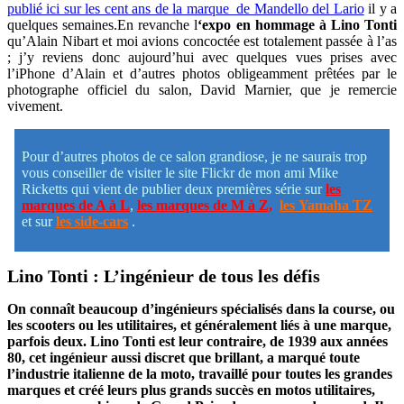
publié ici sur les cent ans de la marque de Mandello del Lario
il y a
quelques semaines.En revanche l
‘expo en hommage à Lino Tonti
qu’Alain Nibart et moi avions concoctée est totalement passée à l’as
; j’y reviens donc aujourd’hui avec quelques vues prises avec
l’iPhone d’Alain et d’autres photos obligeamment prêtées par le
photographe officiel du salon, David Marnier, que je remercie
vivement.
Pour d’autres photos de ce salon grandiose, je ne saurais trop
vous conseiller de visiter le site Flickr de mon ami Mike
Ricketts qui vient de publier deux premières série sur
les
marques de A à L
,
les marques de M à Z,
les
Yamaha TZ
et sur
les side-cars
.
Lino Tonti : L’ingénieur de tous les défis
On connaît beaucoup d’ingénieurs spécialisés dans la course, ou
les scooters ou les utilitaires, et généralement liés à une marque,
parfois deux. Lino Tonti est leur contraire, de 1939 aux années
80, cet ingénieur aussi discret que brillant, a marqué toute
l’industrie italienne de la moto, travaillé pour toutes les grandes
marques et créé leurs plus grands succès en motos utilitaires,