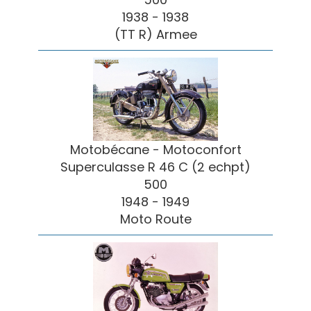
1938 - 1938
(TT R) Armee
Motobécane - Motoconfort
Superculasse R 46 C (2 echpt)
500
1948 - 1949
Moto Route