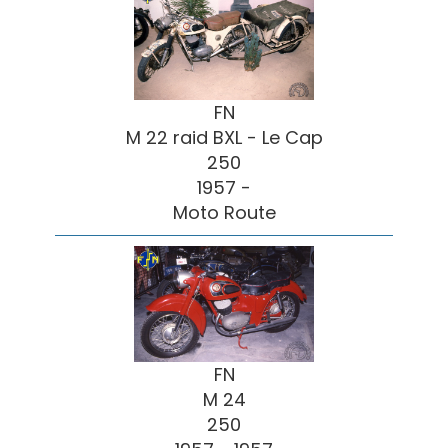
FN
M 22 raid BXL - Le Cap
250
1957 -
Moto Route
FN
M 24
250