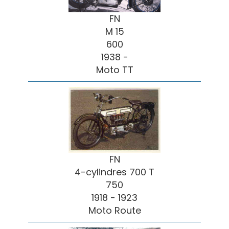
FN
M 15
600
1938 -
Moto TT
FN
4-cylindres 700 T
750
1918 - 1923
Moto Route