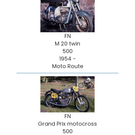
FN
M 20 twin
500
1954 -
Moto Route
FN
Grand Prix motocross
500