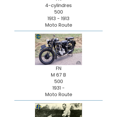
4-cylindres
500
1913 - 1913
Moto Route
FN
M 67 B
500
1931 -
Moto Route