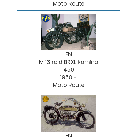
Moto Route
FN
M 13 raid BRXL Kamina
450
1950 -
Moto Route
FN