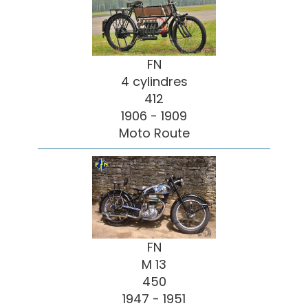
FN
4 cylindres
412
1906 - 1909
Moto Route
FN
M 13
450
1947 - 1951