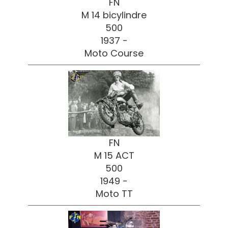
FN
M 14 bicylindre
500
1937 -
Moto Course
FN
M 15 ACT
500
1949 -
Moto TT