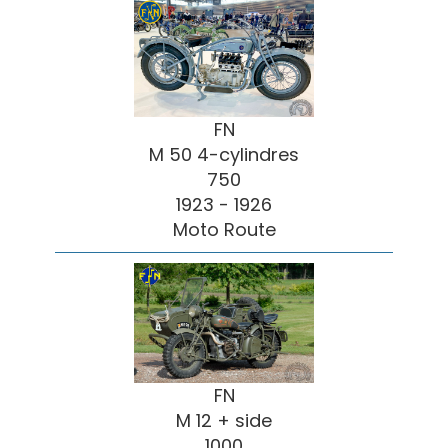
FN
M 50 4-cylindres
750
1923 - 1926
Moto Route
FN
M 12 + side
1000