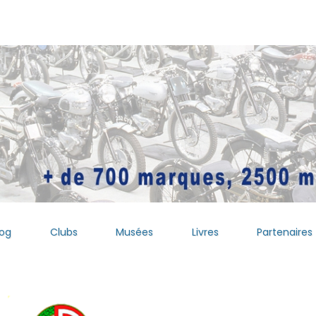
log
Clubs
Musées
Livres
Partenaires