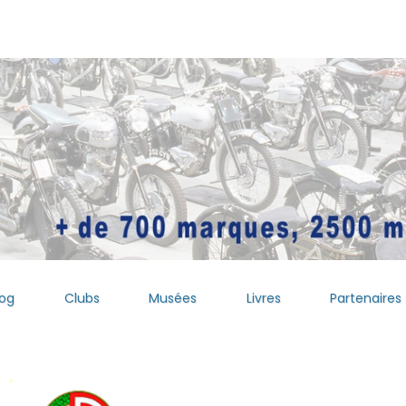
log
Clubs
Musées
Livres
Partenaires