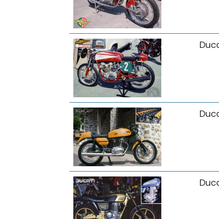
Duca
Duca
Duca