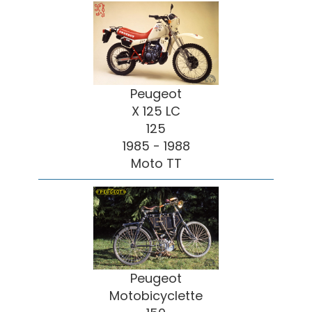
Peugeot
X 125 LC
125
1985 - 1988
Moto TT
Peugeot
Motobicyclette