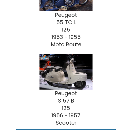
Peugeot
55 TC L
125
1953 - 1955
Moto Route
Peugeot
S 57 B
125
1956 - 1957
Scooter