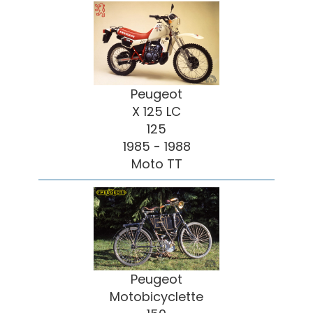
Peugeot
X 125 LC
125
1985 - 1988
Moto TT
Peugeot
Motobicyclette