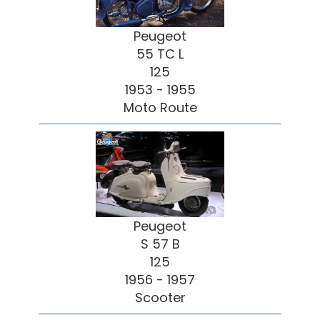
Peugeot
55 TC L
125
1953 - 1955
Moto Route
Peugeot
S 57 B
125
1956 - 1957
Scooter