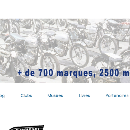
log
Clubs
Musées
Livres
Partenaires