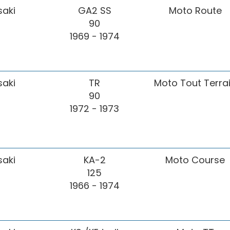
aki
GA2 SS
Moto Route
90
1969 - 1974
aki
TR
Moto Tout Terra
90
1972 - 1973
aki
KA-2
Moto Course
125
1966 - 1974