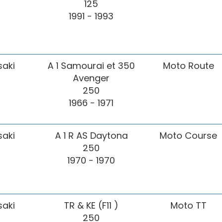
125
1991 - 1993
aki
A 1 Samourai et 350
Moto Route
Avenger
250
1966 - 1971
aki
A 1 R AS Daytona
Moto Course
250
1970 - 1970
aki
TR & KE (F11 )
Moto TT
250