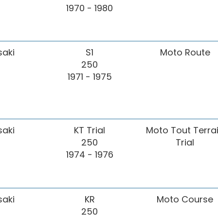
1970 - 1980
aki
S1
Moto Route
250
1971 - 1975
aki
KT Trial
Moto Tout Terra
250
Trial
1974 - 1976
aki
KR
Moto Course
250