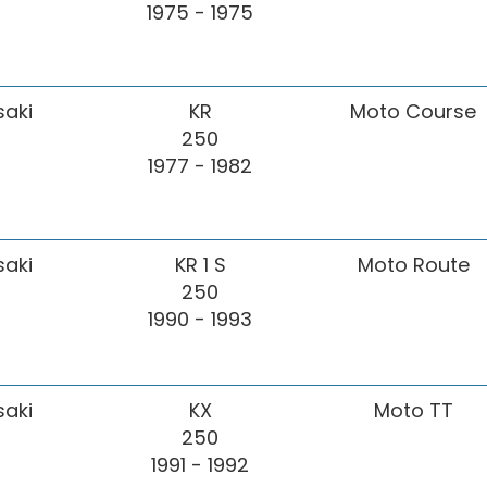
1975 - 1975
aki
KR
Moto Course
250
1977 - 1982
aki
KR 1 S
Moto Route
250
1990 - 1993
aki
KX
Moto TT
250
1991 - 1992