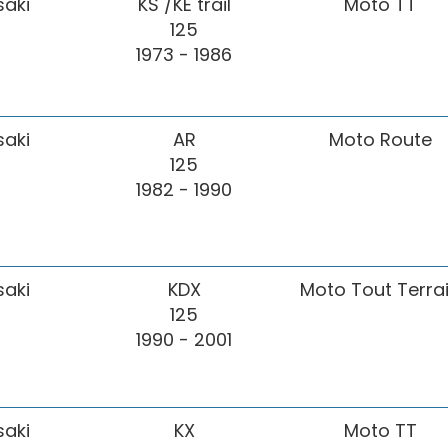
aki
KS /KE trail
Moto TT
125
1973 - 1986
aki
AR
Moto Route
125
1982 - 1990
aki
KDX
Moto Tout Terra
125
1990 - 2001
aki
KX
Moto TT