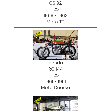
CS 92
125
1959 - 1963
Moto TT
Honda
RC 144
125
1961 - 1961
Moto Course