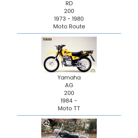
RD
200
1973 - 1980
Moto Route
Yamaha
AG
200
1984 -
Moto TT