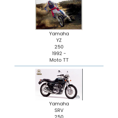
Yamaha
YZ
250
1992 -
Moto TT
Yamaha
SRV
250