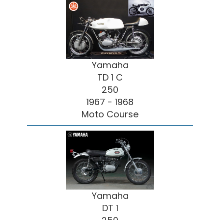
Yamaha
TD 1 C
250
1967 - 1968
Moto Course
Yamaha
DT 1