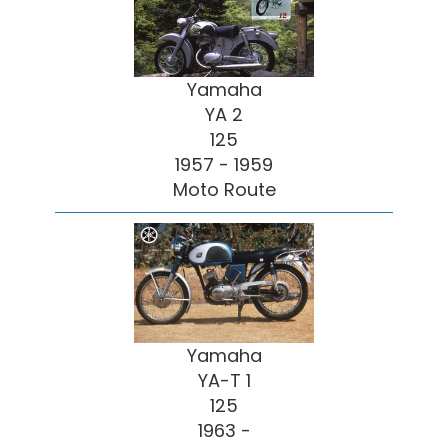
Yamaha
YA 2
125
1957 - 1959
Moto Route
Yamaha
YA-T 1
125
1963 -