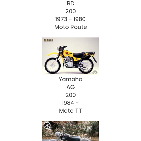
RD
200
1973 - 1980
Moto Route
Yamaha
AG
200
1984 -
Moto TT