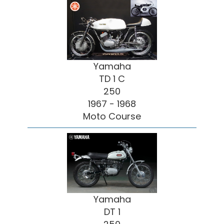
Yamaha
TD 1 C
250
1967 - 1968
Moto Course
Yamaha
DT 1