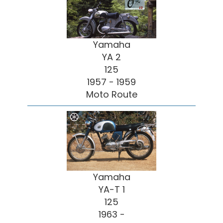
Yamaha
YA 2
125
1957 - 1959
Moto Route
Yamaha
YA-T 1
125
1963 -