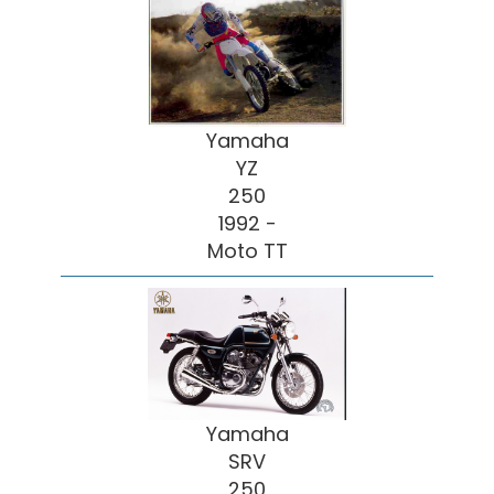
Yamaha
YZ
250
1992 -
Moto TT
Yamaha
SRV
250